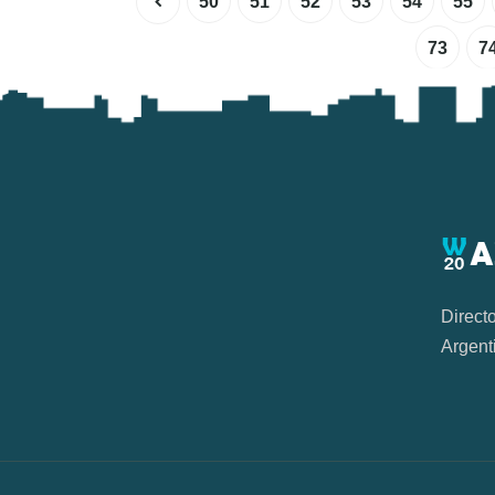
50
51
52
53
54
55
73
7
Direct
Argent