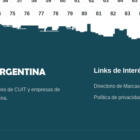
56
57
58
59
60
61
62
63
64
65
4
75
76
77
78
79
80
81
82
83
Links de Inter
Directorio de Marcas
orio de CUIT y empresas de
Política de privacida
ina.