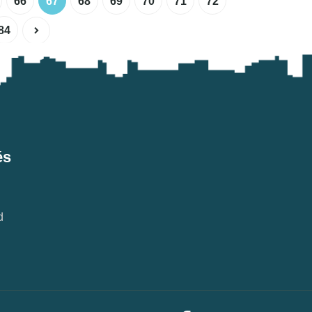
66
67
68
69
70
71
72
84
és
d