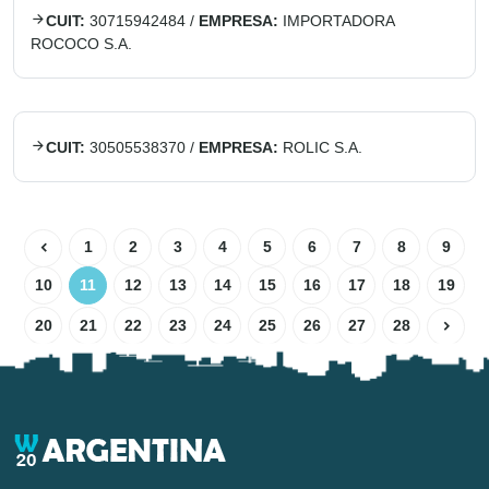
CUIT:
30715942484
/
EMPRESA:
IMPORTADORA
ROCOCO S.A.
CUIT:
30505538370
/
EMPRESA:
ROLIC S.A.
1
2
3
4
5
6
7
8
9
10
11
12
13
14
15
16
17
18
19
20
21
22
23
24
25
26
27
28