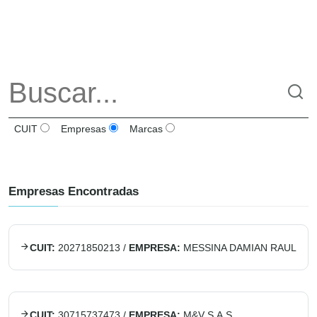
CUIT
Empresas
Marcas
Empresas Encontradas
CUIT:
20271850213
/
EMPRESA:
MESSINA DAMIAN RAUL
CUIT:
30715737473
/
EMPRESA:
M&V S.A.S.