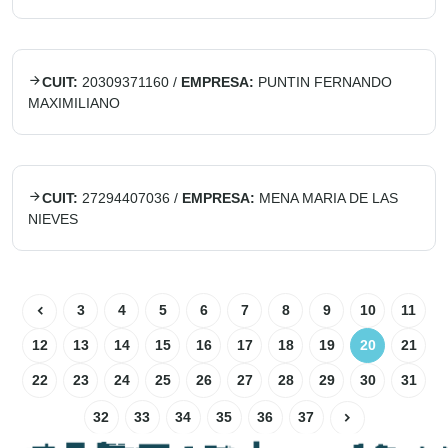
CUIT:
20309371160
/
EMPRESA:
PUNTIN FERNANDO
MAXIMILIANO
CUIT:
27294407036
/
EMPRESA:
MENA MARIA DE LAS
NIEVES
3
4
5
6
7
8
9
10
11
12
13
14
15
16
17
18
19
20
21
22
23
24
25
26
27
28
29
30
31
32
33
34
35
36
37