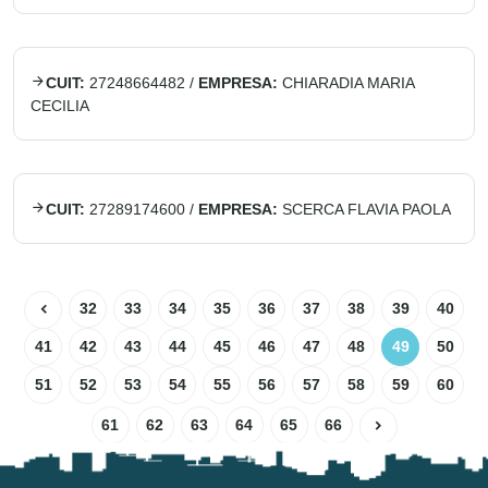
CUIT:
27248664482
/
EMPRESA:
CHIARADIA MARIA
CECILIA
CUIT:
27289174600
/
EMPRESA:
SCERCA FLAVIA PAOLA
32
33
34
35
36
37
38
39
40
41
42
43
44
45
46
47
48
49
50
51
52
53
54
55
56
57
58
59
60
61
62
63
64
65
66