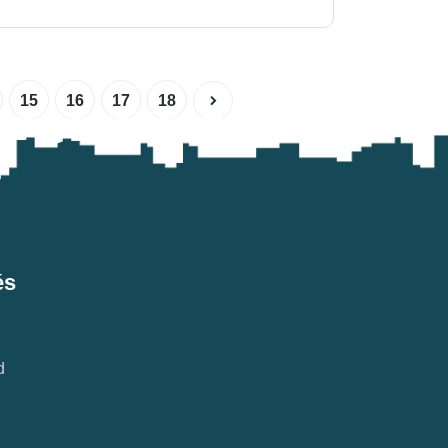
15
16
17
18
és
d