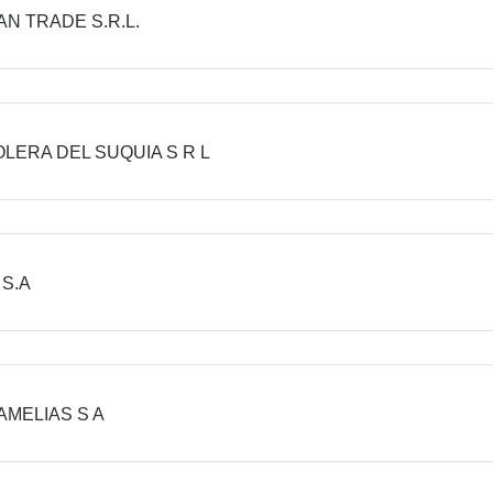
N TRADE S.R.L.
LERA DEL SUQUIA S R L
 S.A
AMELIAS S A