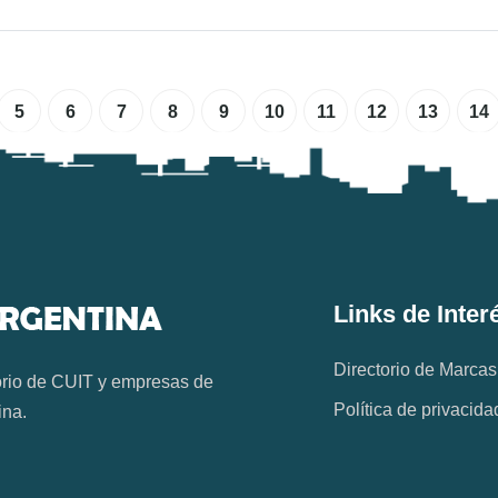
5
6
7
8
9
10
11
12
13
14
Links de Inter
Directorio de Marcas
orio de CUIT y empresas de
Política de privacida
ina.