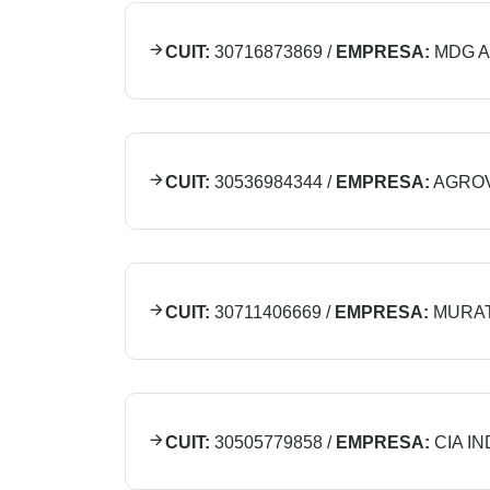
CUIT:
30716873869
/
EMPRESA:
MDG A
CUIT:
30536984344
/
EMPRESA:
AGROV
CUIT:
30711406669
/
EMPRESA:
MURAT
CUIT:
30505779858
/
EMPRESA:
CIA I