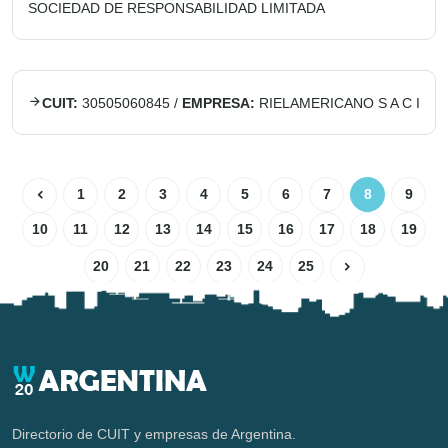
SOCIEDAD DE RESPONSABILIDAD LIMITADA
CUIT:
30505060845
/
EMPRESA:
RIELAMERICANO S A C I
1
2
3
4
5
6
7
8
9
10
11
12
13
14
15
16
17
18
19
20
21
22
23
24
25
Directorio de CUIT y empresas de Argentina.