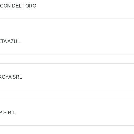
NCON DEL TORO
TA AZUL
RGYA SRL
 S.R.L.