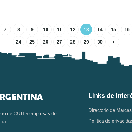
7
8
9
10
11
12
13
14
15
16
24
25
26
27
28
29
30
Links de Inter
Directorio de Marcas
orio de CUIT y empresas de
Política de privacida
ina.