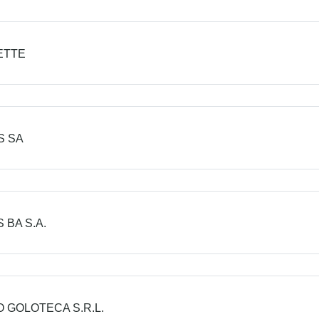
ETTE
S SA
 BA S.A.
 GOLOTECA S.R.L.