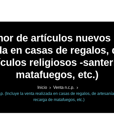
or de artículos nuevos n
da en casas de regalos, 
ículos religiosos -santer
matafuegos, etc.)
Inicio
Venta n.c.p.
. (Incluye la venta realizada en casas de regalos, de artesanías
recarga de matafuegos, etc.)