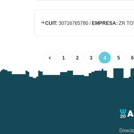
CUIT:
30716765780
/
EMPRESA:
ZR TO
1
2
3
4
5
6
Direct