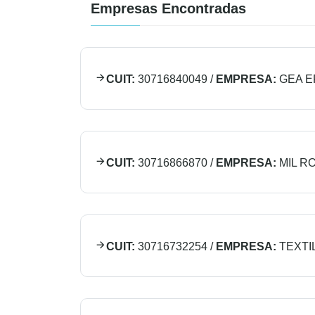
Empresas Encontradas
CUIT:
30716840049
/
EMPRESA:
GEA E
CUIT:
30716866870
/
EMPRESA:
MIL R
CUIT:
30716732254
/
EMPRESA:
TEXTI