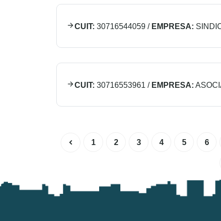
CUIT:
30716544059
/
EMPRESA:
SINDI
CUIT:
30716553961
/
EMPRESA:
ASOCI
1
2
3
4
5
6