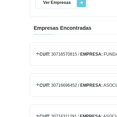
Ver Empresas
Empresas Encontradas
CUIT:
30716570815
/
EMPRESA:
FUND
CUIT:
30716696452
/
EMPRESA:
ASOCI
CUIT:
30716311291
/
EMPRESA:
ASOCI