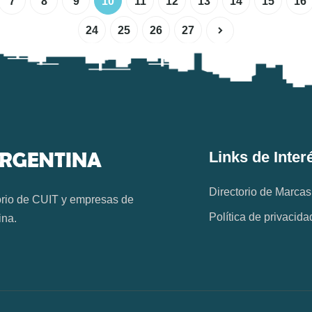
7
8
9
10
11
12
13
14
15
16
24
25
26
27
Links de Inter
Directorio de Marcas
orio de CUIT y empresas de
Política de privacida
ina.