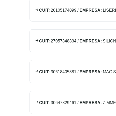
CUIT:
20105174099
/
EMPRESA:
LISER
CUIT:
27057848834
/
EMPRESA:
SILIO
CUIT:
30618405881
/
EMPRESA:
MAG S
CUIT:
30647829461
/
EMPRESA:
ZIMM