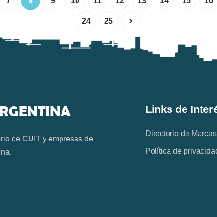
7
8
9
10
11
12
13
14
15
16
24
25
Links de Inter
Directorio de Marcas
orio de CUIT y empresas de
Política de privacida
ina.