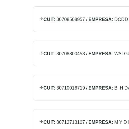
CUIT:
30708508957
/
EMPRESA:
DODD
CUIT:
30708800453
/
EMPRESA:
WALG
CUIT:
30710016719
/
EMPRESA:
B. H D
CUIT:
30712713107
/
EMPRESA:
M Y D 