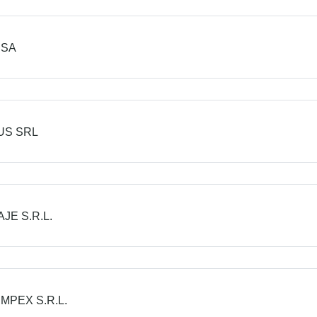
 SA
US SRL
AJE S.R.L.
IMPEX S.R.L.