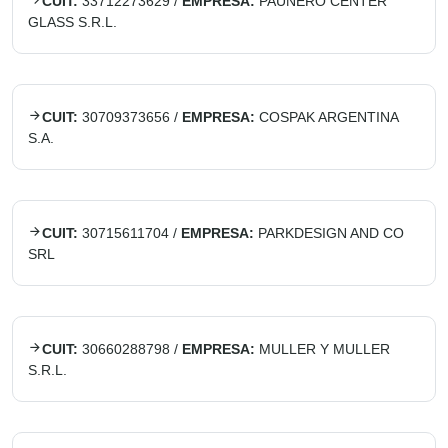
CUIT:
33712273629
/
EMPRESA:
PAUNERO CENTER
GLASS S.R.L.
CUIT:
30709373656
/
EMPRESA:
COSPAK ARGENTINA
S.A.
CUIT:
30715611704
/
EMPRESA:
PARKDESIGN AND CO
SRL
CUIT:
30660288798
/
EMPRESA:
MULLER Y MULLER
S.R.L.