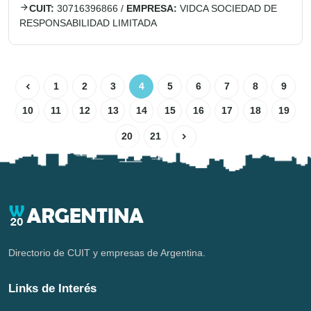
CUIT:
30716396866
/
EMPRESA:
VIDCA SOCIEDAD DE
RESPONSABILIDAD LIMITADA
1
2
3
4
5
6
7
8
9
10
11
12
13
14
15
16
17
18
19
20
21
Directorio de CUIT y empresas de Argentina.
Links de Interés