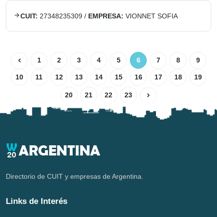
CUIT:
27348235309
/
EMPRESA:
VIONNET SOFIA
1
2
3
4
5
6
7
8
9
10
11
12
13
14
15
16
17
18
19
20
21
22
23
Directorio de CUIT y empresas de Argentina.
Links de Interés